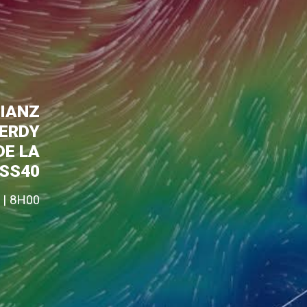
LIANZ
MERDY
DE LA
ASS40
 | 8H00